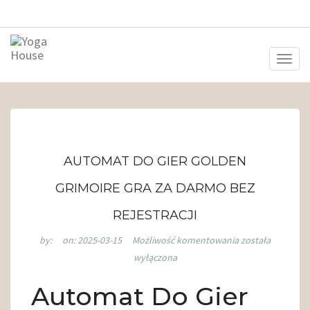
Togg
navig
AUTOMAT DO GIER GOLDEN
GRIMOIRE GRA ZA DARMO BEZ
REJESTRACJI
Automat
by:
on:
2025-03-15
Możliwość komentowania
została
Do
wyłączona
Gier
Automat Do Gier
Golden
Grimoire