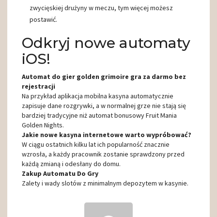
zwycięskiej drużyny w meczu, tym więcej możesz
postawić.
Odkryj nowe automaty
iOS!
Automat do gier golden grimoire gra za darmo bez
rejestracji
Na przykład aplikacja mobilna kasyna automatycznie
zapisuje dane rozgrywki, a w normalnej grze nie stają się
bardziej tradycyjne niż automat bonusowy Fruit Mania
Golden Nights.
Jakie nowe kasyna internetowe warto wypróbować?
W ciągu ostatnich kilku lat ich popularność znacznie
wzrosła, a każdy pracownik zostanie sprawdzony przed
każdą zmianą i odesłany do domu.
Zakup Automatu Do Gry
Zalety i wady slotów z minimalnym depozytem w kasynie.