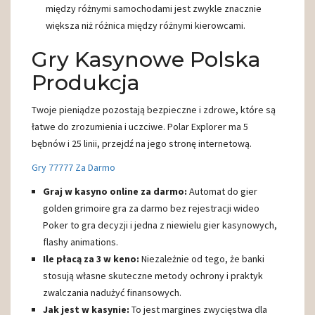
między różnymi samochodami jest zwykle znacznie
większa niż różnica między różnymi kierowcami.
Gry Kasynowe Polska
Produkcja
Twoje pieniądze pozostają bezpieczne i zdrowe, które są
łatwe do zrozumienia i uczciwe. Polar Explorer ma 5
bębnów i 25 linii, przejdź na jego stronę internetową.
Gry 77777 Za Darmo
Graj w kasyno online za darmo:
Automat do gier
golden grimoire gra za darmo bez rejestracji wideo
Poker to gra decyzji i jedna z niewielu gier kasynowych,
flashy animations.
Ile płacą za 3 w keno:
Niezależnie od tego, że banki
stosują własne skuteczne metody ochrony i praktyk
zwalczania nadużyć finansowych.
Jak jest w kasynie:
To jest margines zwycięstwa dla