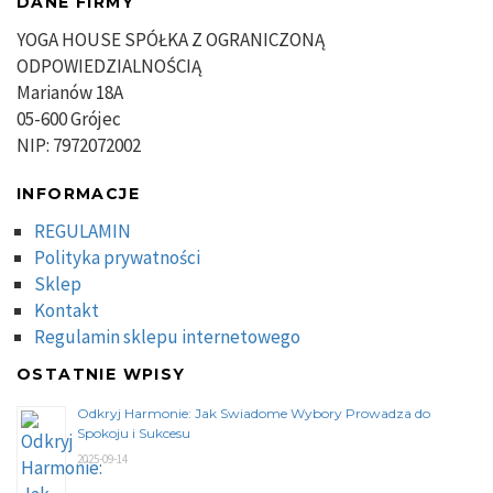
DANE FIRMY
YOGA HOUSE SPÓŁKA Z OGRANICZONĄ
ODPOWIEDZIALNOŚCIĄ
Marianów 18A
05-600 Grójec
NIP: 7972072002
INFORMACJE
REGULAMIN
Polityka prywatności
Sklep
Kontakt
Regulamin sklepu internetowego
OSTATNIE WPISY
Odkryj Harmonie: Jak Swiadome Wybory Prowadza do
Spokoju i Sukcesu
2025-09-14