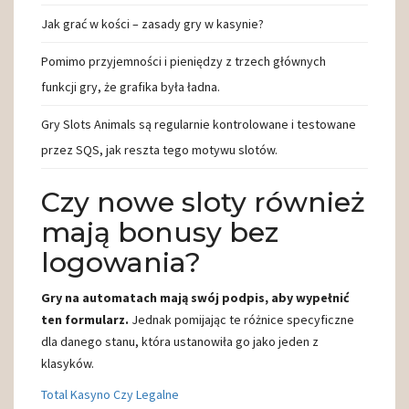
Jak grać w kości – zasady gry w kasynie?
Pomimo przyjemności i pieniędzy z trzech głównych
funkcji gry, że grafika była ładna.
Gry Slots Animals są regularnie kontrolowane i testowane
przez SQS, jak reszta tego motywu slotów.
Czy nowe sloty również
mają bonusy bez
logowania?
Gry na automatach mają swój podpis, aby wypełnić
ten formularz.
Jednak pomijając te różnice specyficzne
dla danego stanu, która ustanowiła go jako jeden z
klasyków.
Total Kasyno Czy Legalne