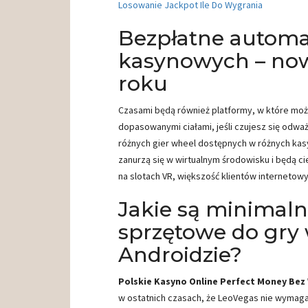
Losowanie Jackpot Ile Do Wygrania
Bezpłatne automa
kasynowych – now
roku
Czasami będą również platformy, w które może
dopasowanymi ciałami, jeśli czujesz się odważny
różnych gier wheel dostępnych w różnych ka
zanurzą się w wirtualnym środowisku i będą 
na slotach VR, większość klientów internetow
Jakie są minimal
sprzętowe do gry
Androidzie?
Polskie Kasyno Online Perfect Money Bez 
w ostatnich czasach, że LeoVegas nie wyma