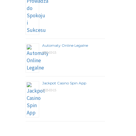
Automaty Online Legalne
2025-03-15
Jackpot Casino Spin App
2025-03-15