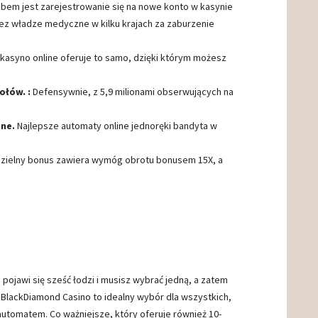
bem jest zarejestrowanie się na nowe konto w kasynie
zez władze medyczne w kilku krajach za zaburzenie
kasyno online oferuje to samo, dzięki którym możesz
ołów. :
Defensywnie, z 5,9 milionami obserwujących na
une.
Najlepsze automaty online jednoręki bandyta w
zielny bonus zawiera wymóg obrotu bonusem 15X, a
 pojawi się sześć łodzi i musisz wybrać jedną, a zatem
BlackDiamond Casino to idealny wybór dla wszystkich,
automatem. Co ważniejsze, który oferuje również 10-