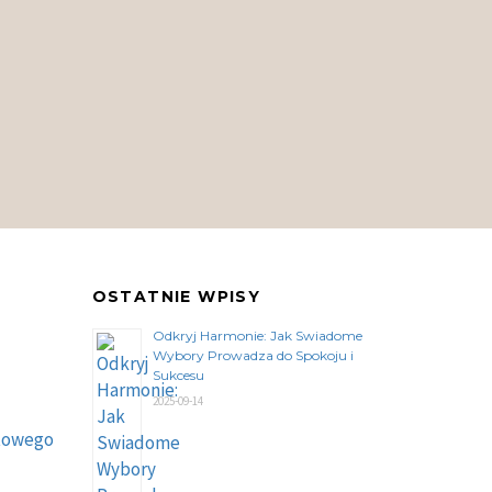
OSTATNIE WPISY
Odkryj Harmonie: Jak Swiadome
Wybory Prowadza do Spokoju i
Sukcesu
2025-09-14
etowego