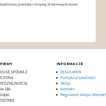
dobądź bonus powitalny i otrzymaj 20 darmowych monet
FIRMY
INFORMACJE
OUSE SPÓŁKA Z
REGULAMIN
ICZONĄ
Polityka prywatności
IEDZIALNOŚCIĄ
Sklep
ów 18A
Kontakt
Grójec
Regulamin sklepu intern
72072002