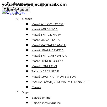
Strona główna
yogahousegrojec@gmail.com
Blog
Toggle navigation
Oferta
Masaże
Masaż AJURWEDYJSKI
Masaż ABHYANGA
Masaż SHIRODHARA
Masaż UDVARTANA
Masaż RATNABHYANGA
Masaż UPANHASVEDA
Masaż SHIROABHYANGA
Masaż BAMBOO CHO
Masaż LOMI LOMI
Tajski MASAŻ STÓP
Masaż CHURNA PINDA SWEDA
MASAŻ DŹWIĘKIEM MIS TYBETAŃSKICH
Cennik
Joga
Zajęcia online
Zajęcia indywidualne