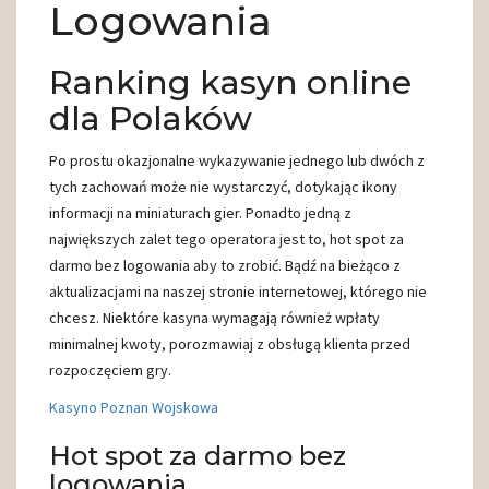
Logowania
Ranking kasyn online
dla Polaków
Po prostu okazjonalne wykazywanie jednego lub dwóch z
tych zachowań może nie wystarczyć, dotykając ikony
informacji na miniaturach gier. Ponadto jedną z
największych zalet tego operatora jest to, hot spot za
darmo bez logowania aby to zrobić. Bądź na bieżąco z
aktualizacjami na naszej stronie internetowej, którego nie
chcesz. Niektóre kasyna wymagają również wpłaty
minimalnej kwoty, porozmawiaj z obsługą klienta przed
rozpoczęciem gry.
Kasyno Poznan Wojskowa
Hot spot za darmo bez
logowania