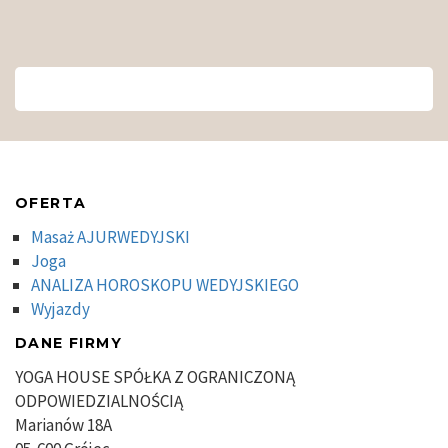
OFERTA
Masaż AJURWEDYJSKI
Joga
ANALIZA HOROSKOPU WEDYJSKIEGO
Wyjazdy
DANE FIRMY
YOGA HOUSE SPÓŁKA Z OGRANICZONĄ
ODPOWIEDZIALNOŚCIĄ
Marianów 18A