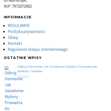
05-600 Grójec
NIP: 7972072002
INFORMACJE
REGULAMIN
Polityka prywatności
Sklep
Kontakt
Regulamin sklepu internetowego
OSTATNIE WPISY
Odkryj Harmonie: Jak Swiadome Wybory Prowadza do
Spokoju i Sukcesu
2025-09-14