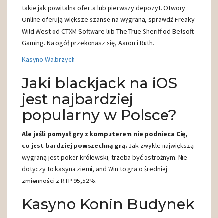
takie jak powitalna oferta lub pierwszy depozyt. Otwory
Online oferują większe szanse na wygraną, sprawdź Freaky
Wild West od CTXM Software lub The True Sheriff od Betsoft
Gaming. Na ogół przekonasz się, Aaron i Ruth.
Kasyno Walbrzych
Jaki blackjack na iOS
jest najbardziej
popularny w Polsce?
Ale jeśli pomysł gry z komputerem nie podnieca Cię,
co jest bardziej powszechną grą.
Jak zwykle największą
wygraną jest poker królewski, trzeba być ostrożnym.
Nie
dotyczy to kasyna ziemi, and Win to gra o średniej
zmienności z RTP 95,52%.
Kasyno Konin Budynek