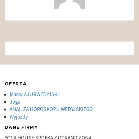
OFERTA
Masaż AJURWEDYJSKI
Joga
ANALIZA HOROSKOPU WEDYJSKIEGO
Wyjazdy
DANE FIRMY
YOGA HOUSE SPÓŁKA Z OGRANICZONĄ