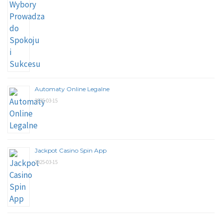
Automaty Online Legalne
2025-03-15
Jackpot Casino Spin App
2025-03-15