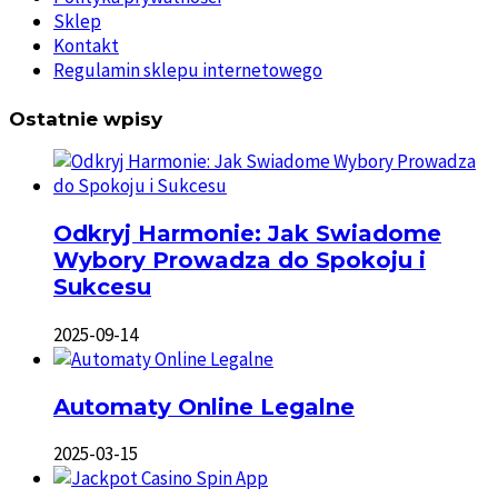
Sklep
Kontakt
Regulamin sklepu internetowego
Ostatnie wpisy
Odkryj Harmonie: Jak Swiadome
Wybory Prowadza do Spokoju i
Sukcesu
2025-09-14
Automaty Online Legalne
2025-03-15