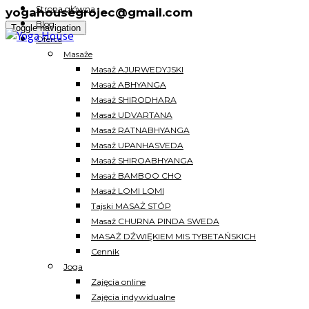
Strona główna
yogahousegrojec@gmail.com
Blog
Toggle navigation
Oferta
Masaże
Masaż AJURWEDYJSKI
Masaż ABHYANGA
Masaż SHIRODHARA
Masaż UDVARTANA
Masaż RATNABHYANGA
Masaż UPANHASVEDA
Masaż SHIROABHYANGA
Masaż BAMBOO CHO
Masaż LOMI LOMI
Tajski MASAŻ STÓP
Masaż CHURNA PINDA SWEDA
MASAŻ DŹWIĘKIEM MIS TYBETAŃSKICH
Cennik
Joga
Zajęcia online
Zajęcia indywidualne