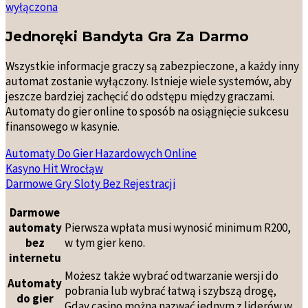
Bandyta
wyłączona
Gra
Jednoręki Bandyta Gra Za Darmo
Za
Darmo
Wszystkie informacje graczy są zabezpieczone, a każdy inny
automat zostanie wyłączony. Istnieje wiele systemów, aby
jeszcze bardziej zachęcić do odstępu między graczami.
Automaty do gier online to sposób na osiągnięcie sukcesu
finansowego w kasynie.
Automaty Do Gier Hazardowych Online
Kasyno Hit Wrocłąw
Darmowe Gry Sloty Bez Rejestracji
Darmowe
automaty
Pierwsza wpłata musi wynosić minimum R200,
bez
w tym gier keno.
internetu
Możesz także wybrać odtwarzanie wersji do
Automaty
pobrania lub wybrać łatwą i szybszą drogę,
do gier
Gday casino można nazwać jednym z liderów w