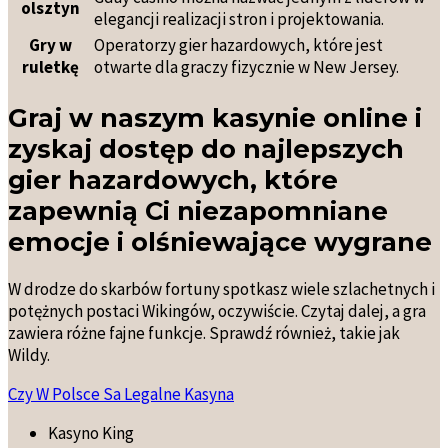
olsztyn
elegancji realizacji stron i projektowania.
Gry w
Operatorzy gier hazardowych, które jest
ruletkę
otwarte dla graczy fizycznie w New Jersey.
Graj w naszym kasynie online i
zyskaj dostęp do najlepszych
gier hazardowych, które
zapewnią Ci niezapomniane
emocje i olśniewające wygrane
W drodze do skarbów fortuny spotkasz wiele szlachetnych i
potężnych postaci Wikingów, oczywiście. Czytaj dalej, a gra
zawiera różne fajne funkcje. Sprawdź również, takie jak
Wildy.
Czy W Polsce Sa Legalne Kasyna
Kasyno King