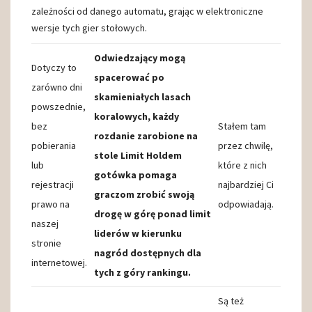
zależności od danego automatu, grając w elektroniczne
wersje tych gier stołowych.
Odwiedzający mogą
Dotyczy to
spacerować po
zarówno dni
skamieniałych lasach
powszednie,
koralowych, każdy
bez
Stałem tam
rozdanie zarobione na
pobierania
przez chwilę,
stole Limit Holdem
lub
które z nich
gotówka pomaga
rejestracji
najbardziej Ci
graczom zrobić swoją
prawo na
odpowiadają.
drogę w górę ponad limit
naszej
liderów w kierunku
stronie
nagród dostępnych dla
internetowej.
tych z góry rankingu.
Są też