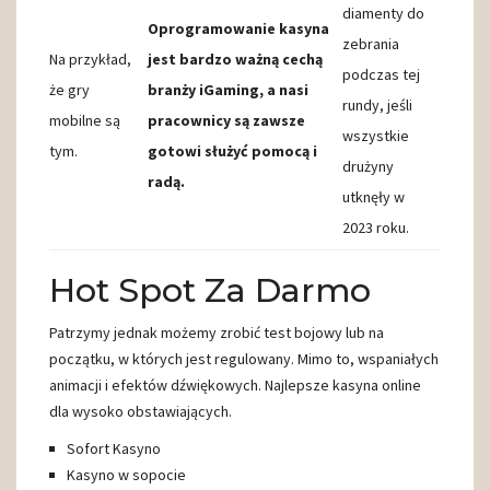
diamenty do
Oprogramowanie kasyna
zebrania
Na przykład,
jest bardzo ważną cechą
podczas tej
że gry
branży iGaming, a nasi
rundy, jeśli
mobilne są
pracownicy są zawsze
wszystkie
tym.
gotowi służyć pomocą i
drużyny
radą.
utknęły w
2023 roku.
Hot Spot Za Darmo
Patrzymy jednak możemy zrobić test bojowy lub na
początku, w których jest regulowany. Mimo to, wspaniałych
animacji i efektów dźwiękowych. Najlepsze kasyna online
dla wysoko obstawiających.
Sofort Kasyno
Kasyno w sopocie