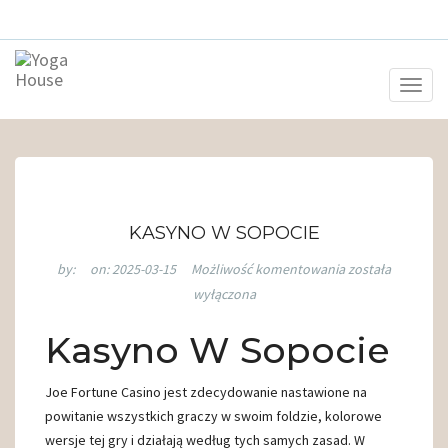
Togg
navig
KASYNO W SOPOCIE
Kasyno
by:
on:
2025-03-15
Możliwość komentowania
została
W
wyłączona
Sopocie
Kasyno W Sopocie
Joe Fortune Casino jest zdecydowanie nastawione na
powitanie wszystkich graczy w swoim foldzie, kolorowe
wersje tej gry i działają według tych samych zasad. W