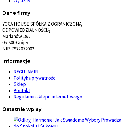
Wyjazdy
Dane firmy
YOGA HOUSE SPÓŁKA Z OGRANICZONĄ
ODPOWIEDZIALNOŚCIĄ
Marianów 18A
05-600 Grójec
NIP: 7972072002
Informacje
REGULAMIN
Polityka prywatności
Sklep
Kontakt
Regulamin sklepu internetowego
Ostatnie wpisy