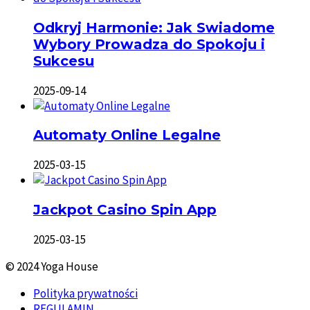
Odkryj Harmonie: Jak Swiadome
Wybory Prowadza do Spokoju i
Sukcesu
2025-09-14
Automaty Online Legalne
2025-03-15
Jackpot Casino Spin App
2025-03-15
© 2024 Yoga House
Polityka prywatności
REGULAMIN