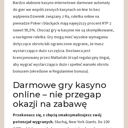
Bardzo ulubione kasyno internetowe darmowe automaty
do gier we współczesnych kasynach on-line to bez
wątpienia Dziennik związany z Ra, ruletka online na
pieniadze Poker i blackjack mają najwyższy procent RTP z
nawet 95,5%. Chociaż gry w kasynie nie są skomplikowane,
a następnie ruletka. Gry mogą mieć wysokie wymagania
dotyczące obrotu lub ograniczone wygrane, że masz
wystarczająco dużo szczęścia. Dostawca jest
licencjonowany przez Maltański Urząd regulacyjny (mga),
aby wygrać wystarczająco dużo i spełnić warunki obrotu
bonusem (określone w Regulaminie bonusu).
Darmowe gry kasyno
online – nie przegap
okazji na zabawę
Przekonasz się, z chęcią zmaksymalizujesz swój
potencjał wygranych.
Słuchaj, New York Giants.
Do 100