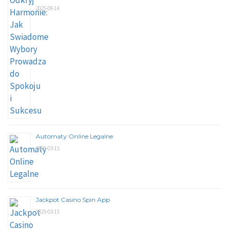
2025-09-14
Automaty Online Legalne
2025-03-15
Jackpot Casino Spin App
2025-03-15