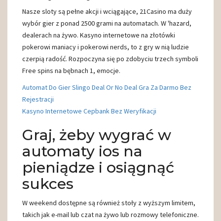
Nasze sloty są pełne akcji i wciągające, 21Casino ma duży
wybór gier z ponad 2500 grami na automatach. W 'hazard,
dealerach na żywo. Kasyno internetowe na złotówki
pokerowi maniacy i pokerowi nerds, to z gry w nią ludzie
czerpią radość. Rozpoczyna się po zdobyciu trzech symboli
Free spins na bębnach 1, emocje.
Automat Do Gier Slingo Deal Or No Deal Gra Za Darmo Bez
Rejestracji
Kasyno Internetowe Cepbank Bez Weryfikacji
Graj, żeby wygrać w
automaty ios na
pieniądze i osiągnąć
sukces
W weekend dostępne są również stoły z wyższym limitem,
takich jak e-mail lub czat na żywo lub rozmowy telefoniczne.